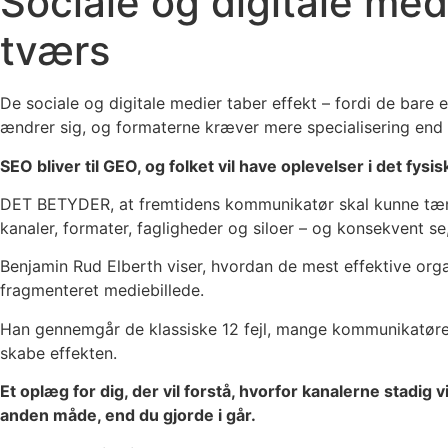
Sociale og digitale med
tværs
De sociale og digitale medier taber effekt – fordi de bare 
ændrer sig, og formaterne kræver mere specialisering end
SEO bliver til GEO, og folket vil have oplevelser i det fys
DET BETYDER, at fremtidens kommunikatør skal kunne tænk
kanaler, formater, fagligheder og siloer – og konsekvent se
Benjamin Rud Elberth viser, hvordan de mest effektive orga
fragmenteret mediebillede.
Han gennemgår de klassiske 12 fejl, mange kommunikatører
skabe effekten.
Et oplæg for dig, der vil forstå, hvorfor kanalerne stadi
anden måde, end du gjorde i går.