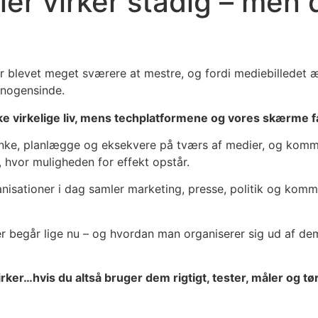
ier virker stadig – men
er blevet meget sværere at mestre, og fordi mediebilledet æn
 nogensinde.
iske virkelige liv, mens techplatformene og vores skærme få
e, planlægge og eksekvere på tværs af medier, og kommun
, hvor muligheden for effekt opstår.
nisationer i dag samler marketing, presse, politik og komm
 begår lige nu – og hvordan man organiserer sig ud af dem
g virker…hvis du altså bruger dem rigtigt, tester, måler o