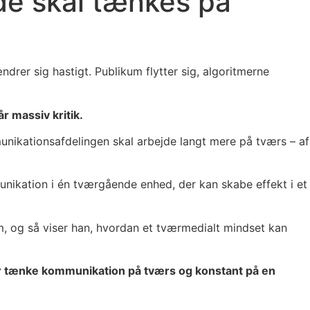
 de skal tænkes på
drer sig hastigt. Publikum flytter sig, algoritmerne
r massiv kritik.
ikationsafdelingen skal arbejde langt mere på tværs – af
unikation i én tværgående enhed, der kan skabe effekt i et
, og så viser han, hvordan et tværmedialt mindset kan
g tør tænke kommunikation på tværs og konstant på en