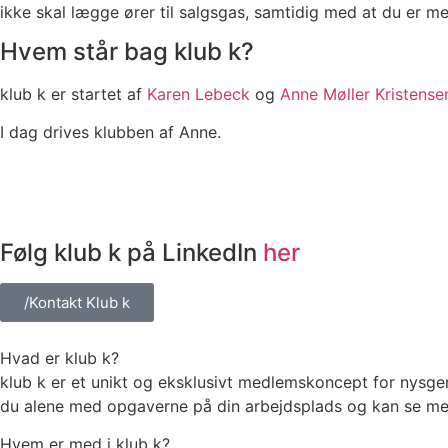
ikke skal lægge ører til salgsgas, samtidig med at du er m
Hvem står bag klub k?
klub k er startet af
Karen Lebeck
og
Anne Møller Kristense
I dag drives klubben af Anne.
Følg klub k på LinkedIn
her
/Kontakt Klub k
Hvad er klub k?
klub k er et unikt og eksklusivt medlemskoncept for nysge
du alene med opgaverne på din arbejdsplads og kan se med
Hvem er med i klub k?