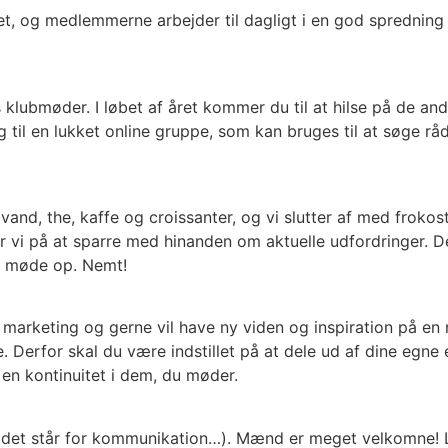
itet, og medlemmerne arbejder til dagligt i en god sprednin
 klubmøder. I løbet af året kommer du til at hilse på de 
l en lukket online gruppe, som kan bruges til at søge råd 
vand, the, kaffe og croissanter, og vi slutter af med frokos
r vi på at sparre med hinanden om aktuelle udfordringer. De
t møde op. Nemt!
r marketing og gerne vil have ny viden og inspiration på 
e. Derfor skal du være indstillet på at dele ud af dine egne
 en kontinuitet i dem, du møder.
int: det står for kommunikation…). Mænd er meget velkomne! 