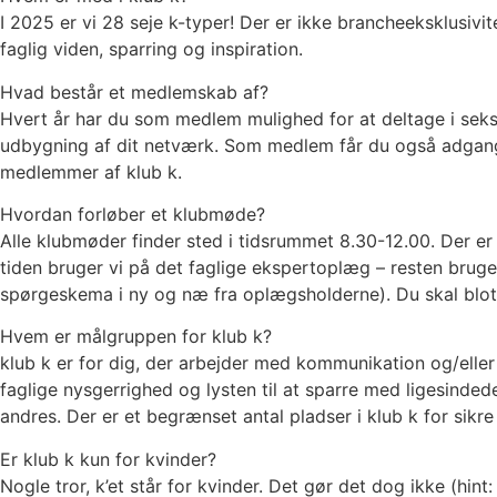
I 2025 er vi 28 seje k-typer! Der er ikke brancheeksklusiv
faglig viden, sparring og inspiration.
Hvad består et medlemskab af?
Hvert år har du som medlem mulighed for at deltage i seks
udbygning af dit netværk. Som medlem får du også adgang ti
medlemmer af klub k.
Hvordan forløber et klubmøde?
Alle klubmøder finder sted i tidsrummet 8.30-12.00. Der er 
tiden bruger vi på det faglige ekspertoplæg – resten bruge
spørgeskema i ny og næ fra oplægsholderne). Du skal blo
Hvem er målgruppen for klub k?
klub k er for dig, der arbejder med kommunikation og/elle
faglige nysgerrighed og lysten til at sparre med ligesinded
andres. Der er et begrænset antal pladser i klub k for sikre
Er klub k kun for kvinder?
Nogle tror, k’et står for kvinder. Det gør det dog ikke (h