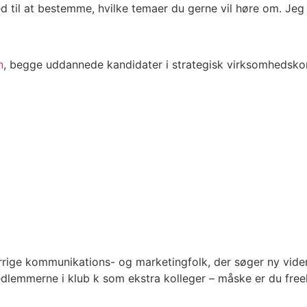
ed til at bestemme, hvilke temaer du gerne vil høre om. Je
n
, begge uddannede kandidater i strategisk virksomhedsko
rrige kommunikations- og marketingfolk, der søger ny viden
lemmerne i klub k som ekstra kolleger – måske er du free