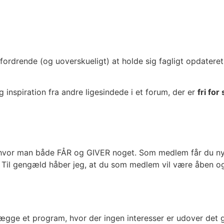
drende (og uoverskueligt) at holde sig fagligt opdateret p
 inspiration fra andre ligesindede i et forum, der er
fri fo
b, hvor man både FÅR og GIVER noget. Som medlem får du ny 
. Til gengæld håber jeg, at du som medlem vil være åben og 
t lægge et program, hvor der ingen interesser er udover det